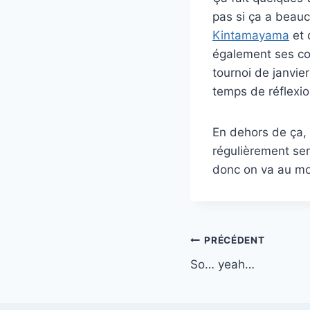
pas si ça a beauc
Kintamayama
et 
également ses co
tournoi de janvie
temps de réflexio
En dehors de ça, 
régulièrement se
donc on va au moi
Navigation
PRÉCÉDENT
So… yeah…
de
l’article