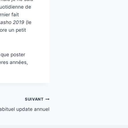
quotidienne de
nier fait
Basho 2019
(le
ore un petit
e que poster
ères années,
SUIVANT
abituel update annuel