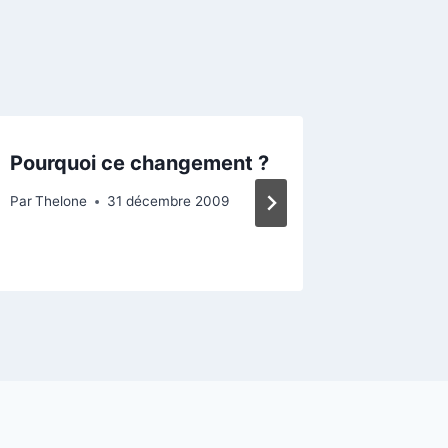
Pourquoi ce changement ?
Devinez
changem
Par
Thelone
31 décembre 2009
Par
Thelon