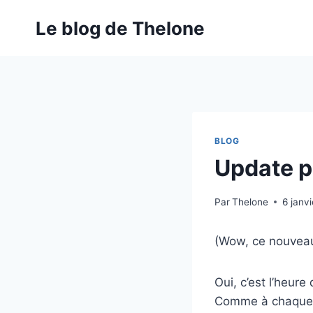
Aller
Le blog de Thelone
au
contenu
BLOG
Update p
Par
Thelone
6 janv
(Wow, ce nouveau
Oui, c’est l’heur
Comme à chaque f