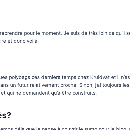
eprendre pour le moment. Je suis de très loin ce qu’il se
ire et donc voilà.
ues polybags ces derniers temps chez Kruidvat et il n’e
dans un futur relativement proche. Sinon, j’ai toujours l
 et qui ne demandent qu’à être construits.
és?
temps déjà que je pense à couvrir le sumo pour le blog, 