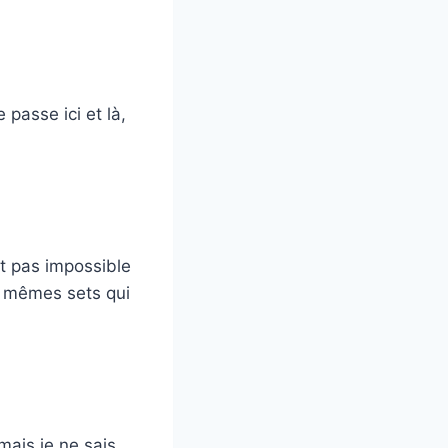
 passe ici et là,
st pas impossible
es mêmes sets qui
mais je ne sais