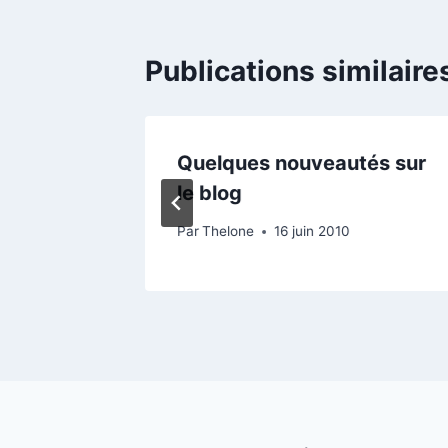
Publications similaire
s 1 an
Quelques nouveautés sur
le blog
08
Par
Thelone
16 juin 2010