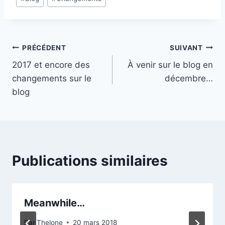
de
la
publication :
Navigation
PRÉCÉDENT
SUIVANT
2017 et encore des
À venir sur le blog en
de
changements sur le
décembre…
l’article
blog
Publications similaires
Meanwhile…
Par
Thelone
20 mars 2018